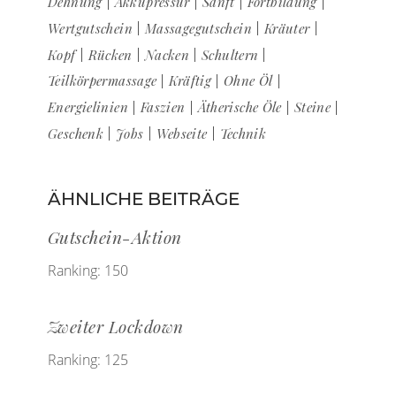
Dehnung
Akkupressur
Sanft
Fortbildung
Wertgutschein
Massagegutschein
Kräuter
Kopf
Rücken
Nacken
Schultern
Teilkörpermassage
Kräftig
Ohne Öl
Energielinien
Faszien
Ätherische Öle
Steine
Geschenk
Jobs
Webseite
Technik
ÄHNLICHE BEITRÄGE
Gutschein-Aktion
Ranking: 150
Zweiter Lockdown
Ranking: 125