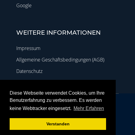
Google
WEITERE INFORMATIONEN
Impressum
Allgemeine Geschäftsbedingungen (AGB)
Datenschutz
Diese Webseite verwendet Cookies, um Ihre
Benutzerfahrung zu verbessern. Es werden
Heinrich-Mann-Allee 13, 14473 Potsdam
keine Webtracker eingesetzt.
Mehr Erfahren
(0331) 287 97 143
(0151) 169 434 90
info@manora-massage.de
Verstanden
Grav
was
with
by
Trilby Media