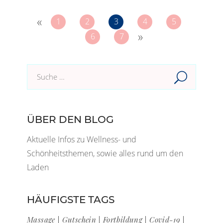
«
1
2
3
4
5
»
6
7
Suche
im
Blog:
ÜBER DEN BLOG
Aktuelle Infos zu Wellness- und
Schönheitsthemen, sowie alles rund um den
Laden
HÄUFIGSTE TAGS
Massage
Gutschein
Fortbildung
Covid-19