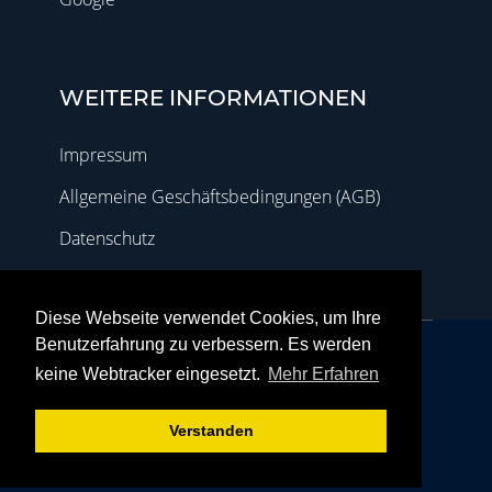
WEITERE INFORMATIONEN
Impressum
Allgemeine Geschäftsbedingungen (AGB)
Datenschutz
Diese Webseite verwendet Cookies, um Ihre
Benutzerfahrung zu verbessern. Es werden
Heinrich-Mann-Allee 13, 14473 Potsdam
keine Webtracker eingesetzt.
Mehr Erfahren
(0331) 287 97 143
(0151) 169 434 90
info@manora-massage.de
Verstanden
Grav
was
with
by
Trilby Media