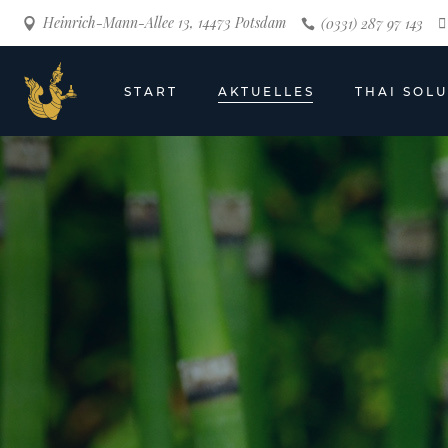
Heinrich-Mann-Allee 13, 14473 Potsdam
(0331) 287 97 143
START
AKTUELLES
THAI SOL