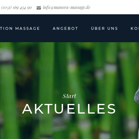
(0151) 169 434 90
info@manora-massage.de
UTION MASSAGE
ANGEBOT
ÜBER UNS
KO
Start
AKTUELLES