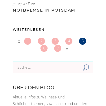
31-03-21 8:00
NOTBREMSE IN POTSDAM
WEITERLESEN
«
1
2
3
4
5
»
6
7
Suche
im
Blog:
ÜBER DEN BLOG
Aktuelle Infos zu Wellness- und
Schönheitsthemen, sowie alles rund um den