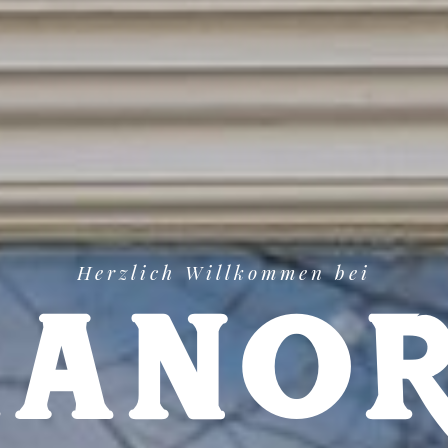
Herzlich Willkommen bei
M
A
N
O