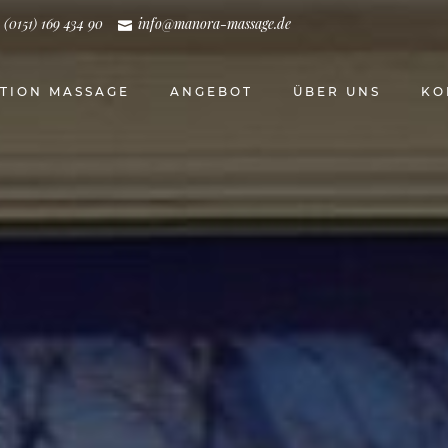
(0151) 169 434 90
info@manora-massage.de
UTION MASSAGE
ANGEBOT
ÜBER UNS
KO